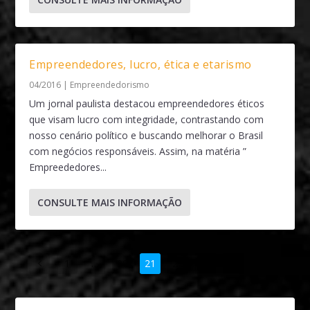
Empreendedores, lucro, ética e etarismo
04/2016
|
Empreendedorismo
Um jornal paulista destacou empreendedores éticos
que visam lucro com integridade, contrastando com
nosso cenário político e buscando melhorar o Brasil
com negócios responsáveis. Assim, na matéria ”
Empreededores...
CONSULTE MAIS INFORMAÇÃO
1
…
20
21
22
23