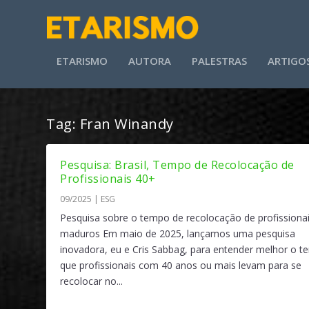
ETARISMO
AUTORA
PALESTRAS
ARTIGO
Tag:
Fran Winandy
Pesquisa: Brasil, Tempo de Recolocação de
Profissionais 40+
09/2025
|
ESG
Pesquisa sobre o tempo de recolocação de profissiona
maduros Em maio de 2025, lançamos uma pesquisa
inovadora, eu e Cris Sabbag, para entender melhor o 
que profissionais com 40 anos ou mais levam para se
recolocar no...