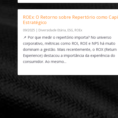
ROEx: O Retorno sobre Repertório como Capi
Estratégico
09/2025
|
Diversidade Etária
,
ESG
,
ROEx
📌 Por que medir o repertório importa? No universo
corporativo, métricas como ROI, ROE e NPS há muito
dominam a gestão. Mais recentemente, o ROX (Return
Experience) destacou a importância da experiência do
consumidor. Ao mesmo...