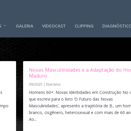
S
GALERIA
VIDEOCAST
CLIPPING
DIAGNÓSTIC
Novas Masculinidades e a Adaptação do H
Maduro
09/2025
|
Etarismo
is
Homens 60+: Novas Identidades em Construção No c
que escrevi para o livro ‘O Futuro das Novas
tempo
Masculinidades’, apresento a trajetória de B., um h
branco, cisgênero, heterosexual e com mais de 60 an
Ao...