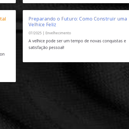
tal
Preparando o Futuro: Como Construir uma
Velhice Feliz
07/2025
|
Envelhecimento
A velhice pode ser um tempo de novas conquistas e
satisfação pessoal!
 on