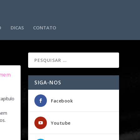
O
DICAS
CONTATO
omem
SIGA-NOS
apítulo
Facebook
omem
os.
Youtube