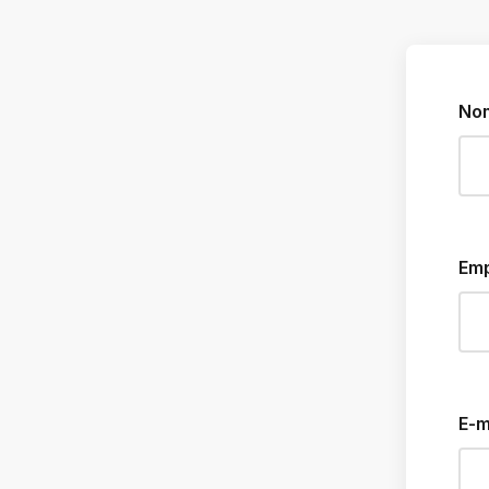
No
Em
E-m