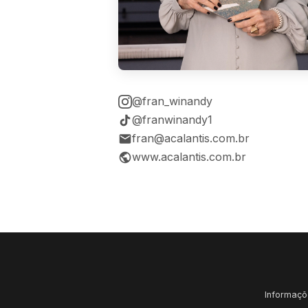
@fran_winandy
@franwinandy1
fran@acalantis.com.br
www.acalantis.com.br
Informaçõe