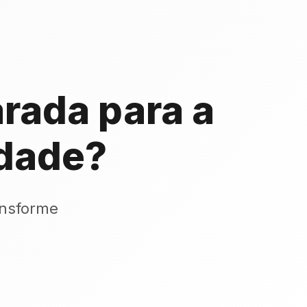
rada para a
dade?
ansforme