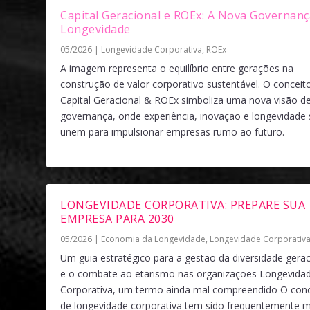
Capital Geracional e ROEx: A Nova Governanç
Longevidade
05/2026
|
Longevidade Corporativa
,
ROEx
A imagem representa o equilíbrio entre gerações na
construção de valor corporativo sustentável. O conceit
Capital Geracional & ROEx simboliza uma nova visão d
governança, onde experiência, inovação e longevidade 
unem para impulsionar empresas rumo ao futuro.
LONGEVIDADE CORPORATIVA: PREPARE SUA
EMPRESA PARA 2030
05/2026
|
Economia da Longevidade
,
Longevidade Corporativ
Um guia estratégico para a gestão da diversidade gerac
e o combate ao etarismo nas organizações Longevida
Corporativa, um termo ainda mal compreendido O conc
de longevidade corporativa tem sido frequentemente ma