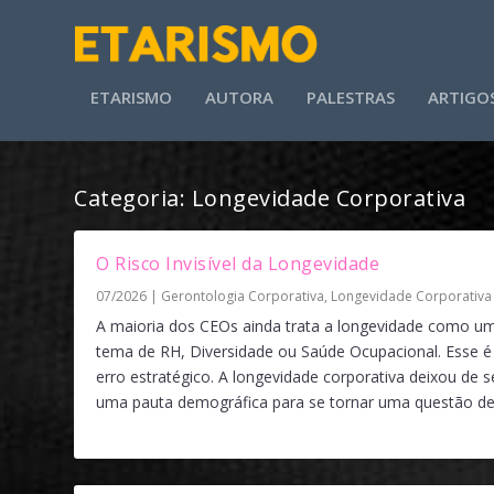
ETARISMO
AUTORA
PALESTRAS
ARTIGO
Categoria:
Longevidade Corporativa
O Risco Invisível da Longevidade
07/2026
|
Gerontologia Corporativa
,
Longevidade Corporativa
A maioria dos CEOs ainda trata a longevidade como u
tema de RH, Diversidade ou Saúde Ocupacional. Esse 
erro estratégico. A longevidade corporativa deixou de s
uma pauta demográfica para se tornar uma questão de.