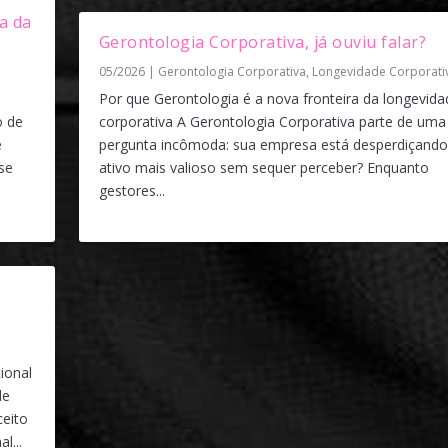
a da
Gerontologia Corporativa, já ouviu falar?
05/2026
|
Gerontologia Corporativa
,
Longevidade Corporati
Por que Gerontologia é a nova fronteira da longevida
o de
corporativa A Gerontologia Corporativa parte de uma
e
pergunta incômoda: sua empresa está desperdiçando
se
ativo mais valioso sem sequer perceber? Enquanto
gestores...
a
ional
de
eito
l...