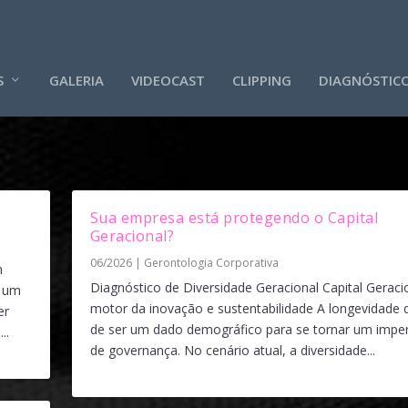
S
GALERIA
VIDEOCAST
CLIPPING
DIAGNÓSTIC
Sua empresa está protegendo o Capital
Geracional?
06/2026
|
Gerontologia Corporativa
m
Diagnóstico de Diversidade Geracional Capital Geraci
é um
motor da inovação e sustentabilidade A longevidade 
er
de ser um dado demográfico para se tornar um imper
..
de governança. No cenário atual, a diversidade...