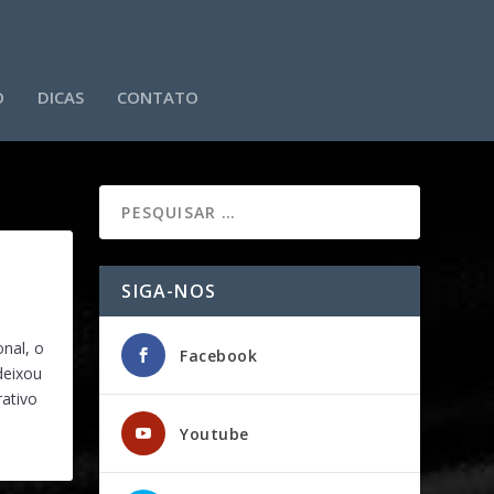
O
DICAS
CONTATO
SIGA-NOS
onal, o
Facebook
deixou
ativo
Youtube