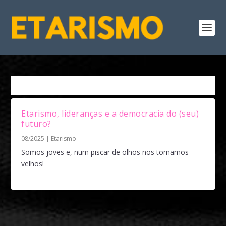
Tag:
Etarismo masculino
Etarismo, lideranças e a democracia do (seu)
futuro?
08/2025
|
Etarismo
Somos joves e, num piscar de olhos nos tornamos
velhos!