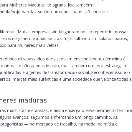
ara Mulheres Maduras” te agrada, leia também:
endola/hoje-nao-faz-sentido-uma-pessoa-de-40-anos-ser-
iferente. Muitas empresas ainda ignoram nosso repertório, nossa
ceitos de gênero e idade se cruzam, resultando em salários baixos,
xico para mulheres mais velhas.
tereótipos ultrapassados que associam envelhecimento feminino à
es maduras é não apenas injusto, mas também um erro estratégico.
ualificadas e agentes de transformação social. Reconhecer isso é o
versos, marcas mais autênticas e uma sociedade que valorize todas a
lheres maduras
as machistas e etaristas, e ainda enxerga o envelhecimento feminin
alguns avanços, seguimos enfrentando um longo caminho. As
otagonistas — no mercado de trabalho, na moda, na mídia e,