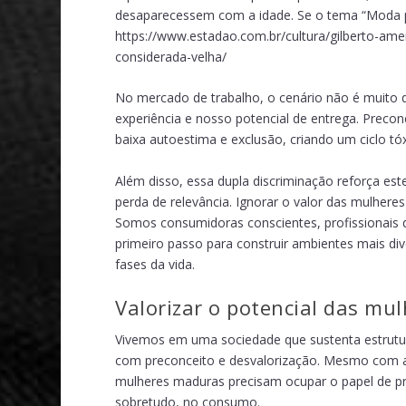
desaparecessem com a idade. Se o tema “Moda p
https://www.estadao.com.br/cultura/gilberto-am
considerada-velha/
No mercado de trabalho, o cenário não é muito d
experiência e nosso potencial de entrega. Precon
baixa autoestima e exclusão, criando um ciclo tó
Além disso, essa dupla discriminação reforça es
perda de relevância. Ignorar o valor das mulher
Somos consumidoras conscientes, profissionais q
primeiro passo para construir ambientes mais di
fases da vida.
Valorizar o potencial das mu
Vivemos em uma sociedade que sustenta estrutur
com preconceito e desvalorização. Mesmo com 
mulheres maduras precisam ocupar o papel de pr
sobretudo, no consumo.