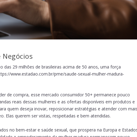
e Negócios
 das 29 milhões de brasileiras acima de 50 anos, uma força
ttps://www.estadao.com.br/pme/saude-sexual-mulher-madura-
poder de compra, esse mercado consumidor 50+ permanece pouco
ndas reais dessas mulheres e as ofertas disponíveis em produtos e
ara quem deseja inovar, reposicionar estratégias e atender com mai
eo. Elas querem ser vistas, respeitadas e bem atendidas.
dos no bem-estar e saúde sexual, que prospera na Europa e Estado
ualidade e empoderamento da mulher madura permanecem pouco