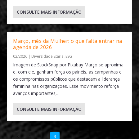
CONSULTE MAIS INFORMAÇÃO
Março, mês da Mulher: o que falta entrar na
agenda de 2026
02/2026
|
Diversidade Etária
,
ESG
Imagem de StockSnap por Pixabay Março se aproxima
e, com ele, ganham força os painéis, as campanhas e
os compromissos públicos que destacam a liderança
feminina nas organizações. Esse movimento reforça
avanços importantes,...
CONSULTE MAIS INFORMAÇÃO
1
2
3
4
…
23