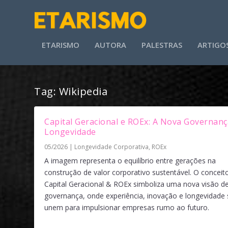
ETARISMO
AUTORA
PALESTRAS
ARTIGO
Tag:
Wikipedia
Capital Geracional e ROEx: A Nova Governanç
Longevidade
05/2026
|
Longevidade Corporativa
,
ROEx
A imagem representa o equilíbrio entre gerações na
construção de valor corporativo sustentável. O conceit
Capital Geracional & ROEx simboliza uma nova visão d
governança, onde experiência, inovação e longevidade 
unem para impulsionar empresas rumo ao futuro.