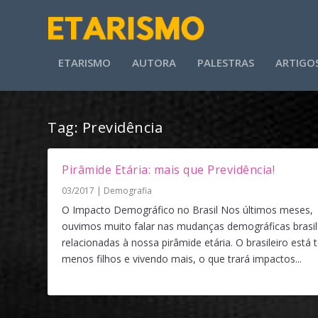
ETARISMO
AUTORA
PALESTRAS
ARTIGO
Tag:
Previdência
Pirâmide Etária: mais que Previdência!
03/2017
|
Demografia
O Impacto Demográfico no Brasil Nos últimos meses,
ouvimos muito falar nas mudanças demográficas brasil
relacionadas à nossa pirâmide etária. O brasileiro está 
menos filhos e vivendo mais, o que trará impactos...