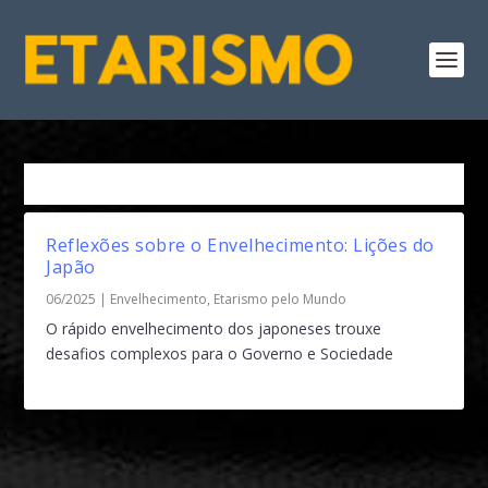
Tag:
Japãp.
Reflexões sobre o Envelhecimento: Lições do
Japão
06/2025
|
Envelhecimento
,
Etarismo pelo Mundo
O rápido envelhecimento dos japoneses trouxe
desafios complexos para o Governo e Sociedade