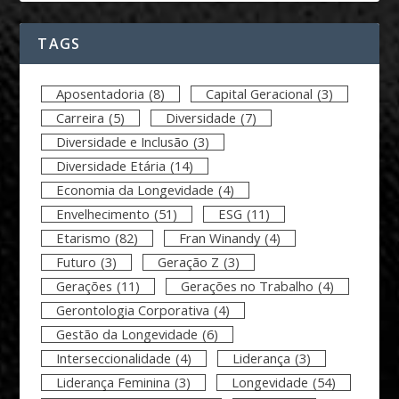
TAGS
Aposentadoria
(8)
Capital Geracional
(3)
Carreira
(5)
Diversidade
(7)
Diversidade e Inclusão
(3)
Diversidade Etária
(14)
Economia da Longevidade
(4)
Envelhecimento
(51)
ESG
(11)
Etarismo
(82)
Fran Winandy
(4)
Futuro
(3)
Geração Z
(3)
Gerações
(11)
Gerações no Trabalho
(4)
Gerontologia Corporativa
(4)
Gestão da Longevidade
(6)
Interseccionalidade
(4)
Liderança
(3)
Liderança Feminina
(3)
Longevidade
(54)