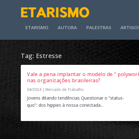
ETARISMO
AUTORA
PALESTRAS
ARTIGO
Tag:
Estresse
Vale a pena implantar o modelo de “ polywork
nas organizações brasileiras?
04/2024
|
Mercado de Trabalho
Jovens ditando tendências Questionar o “status-
quo”: dos hippies à nossa conectada...