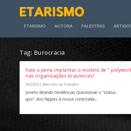
ETARISMO
AUTORA
PALESTRAS
ARTIGO
Tag:
Burocracia
Vale a pena implantar o modelo de “ polywork
nas organizações brasileiras?
04/2024
|
Mercado de Trabalho
Jovens ditando tendências Questionar o “status-
quo”: dos hippies à nossa conectada...