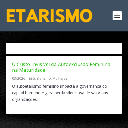
Tag:
capital de maturidade
O Custo Invisível da Autoexclusão Feminina
na Maturidade
03/2026
|
ESG
,
Etarismo
,
Mulheres
O autoetarismo feminino impacta a governança do
capital humano e gera perda silenciosa de valor nas
organizações.