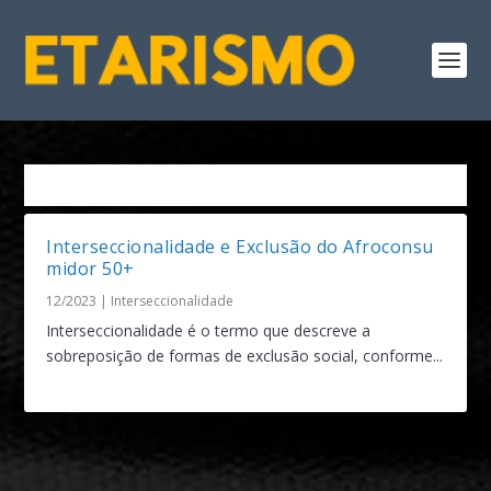
Tag:
Representatividade Racial
Interseccionalidade e Exclusão do Afroconsu
midor 50+
12/2023
|
Interseccionalidade
Interseccionalidade é o termo que descreve a
sobreposição de formas de exclusão social, conforme...